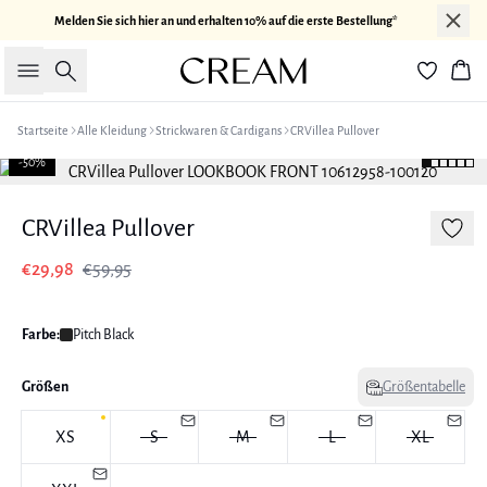
Melden Sie sich hier an und erhalten 10% auf die erste Bestellung*
Suche
War
Startseite
Alle Kleidung
Strickwaren & Cardigans
CRVillea Pullover
-50%
CRVillea Pullover
€29,98
€59,95
Farbe:
Pitch Black
Größen
Größentabelle
XS
S
M
L
XL