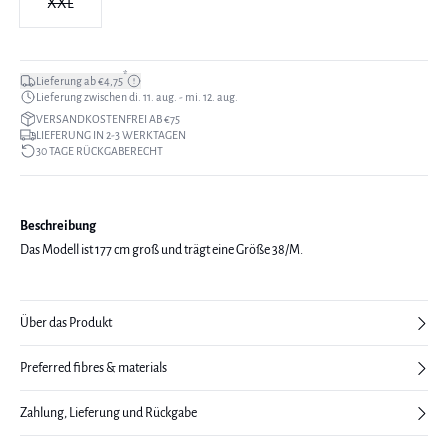
XXL
*
Lieferung ab €4,75
Lieferung zwischen di. 11. aug. - mi. 12. aug.
VERSANDKOSTENFREI AB €75
LIEFERUNG IN 2-3 WERKTAGEN
30 TAGE RÜCKGABERECHT
Beschreibung
Das Modell ist 177 cm groß und trägt eine Größe 38/M.
Über das Produkt
Preferred fibres & materials
Zahlung, Lieferung und Rückgabe