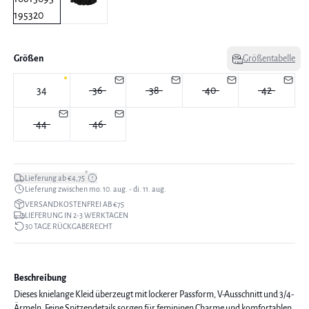
Größen
Größentabelle
34
36
38
40
42
44
46
*
Lieferung ab €4,75
Lieferung zwischen mo. 10. aug. - di. 11. aug.
VERSANDKOSTENFREI AB €75
LIEFERUNG IN 2-3 WERKTAGEN
30 TAGE RÜCKGABERECHT
Beschreibung
Dieses knielange Kleid überzeugt mit lockerer Passform, V-Ausschnitt und 3/4-
Ärmeln. Feine Spitzendetails sorgen für femininen Charme und komfortablen