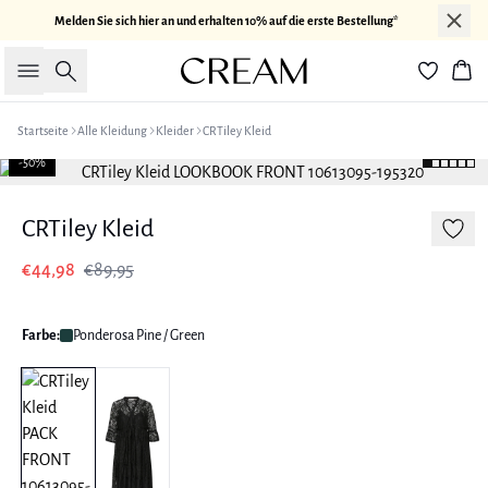
Melden Sie sich hier an und erhalten 10% auf die erste Bestellung*
Suche
War
Startseite
Alle Kleidung
Kleider
CRTiley Kleid
-50%
CRTiley Kleid
€44,98
€89,95
Farbe:
Ponderosa Pine / Green