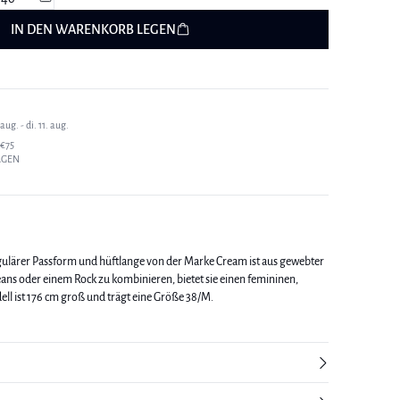
IN DEN WARENKORB LEGEN
ug. - di. 11. aug.
€75
AGEN
egulärer Passform und hüftlange von der Marke Cream ist aus gewebter
Jeans oder einem Rock zu kombinieren, bietet sie einen femininen,
 Look. Das Modell ist 176 cm groß und trägt eine Größe 38/M.