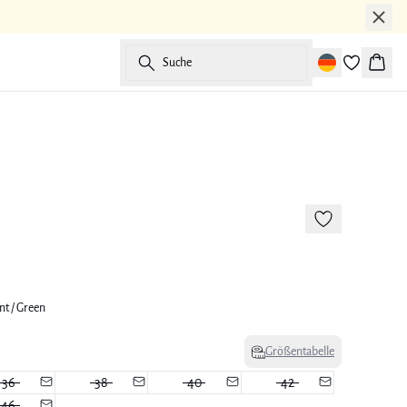
Suche
Waren
-50%
nt / Green
Größentabelle
36
38
40
42
46