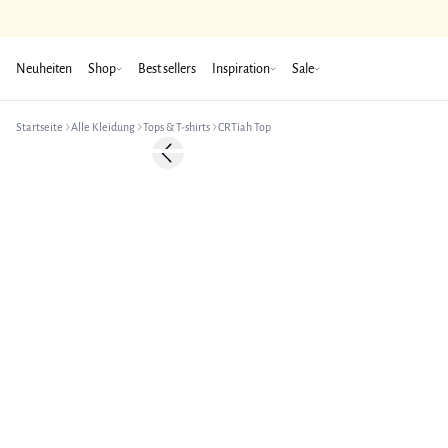
Neuheiten
Shop
Best sellers
Inspiration
Sale
Startseite
Alle Kleidung
Tops & T-shirts
CRTiah Top
-50%
Previous slide