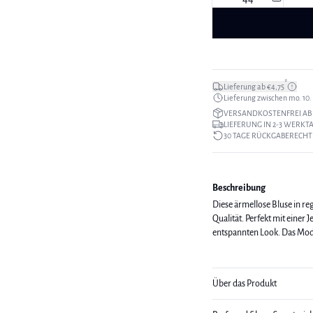
*
Lieferung ab €4,75
Lieferung zwischen mo. 10. a
VERSANDKOSTENFREI AB 
LIEFERUNG IN 2-3 WERKT
30 TAGE RÜCKGABERECHT
Beschreibung
Diese ärmellose Bluse in r
Qualität. Perfekt mit einer 
entspannten
Über das Produkt