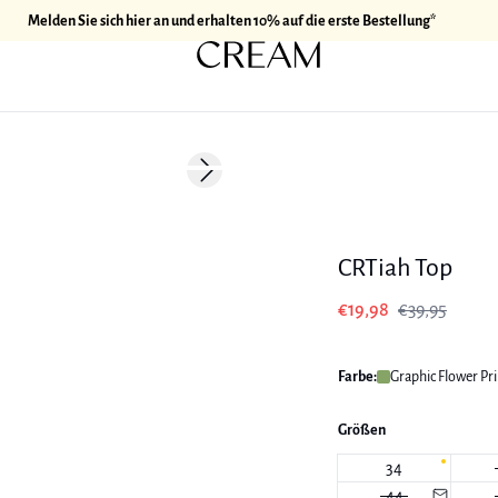
Melden Sie sich hier an und erhalten 10% auf die erste Bestellung*
-50%
Next slide
CRTiah Top
€19,98
€39,95
Farbe:
Graphic Flower Pri
Größen
34
44