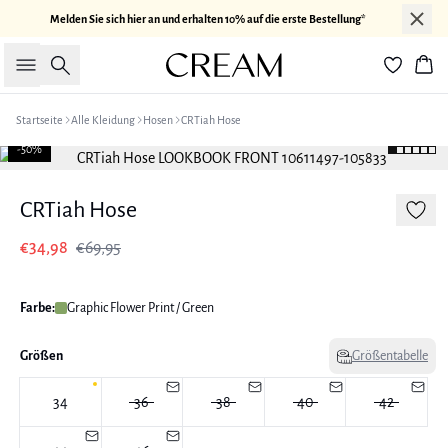
Melden Sie sich hier an und erhalten 10% auf die erste Bestellung*
Suche
War
Startseite
Alle Kleidung
Hosen
CRTiah Hose
-50%
CRTiah Hose
€34,98
€69,95
Farbe:
Graphic Flower Print / Green
Größen
Größentabelle
34
36
38
40
42