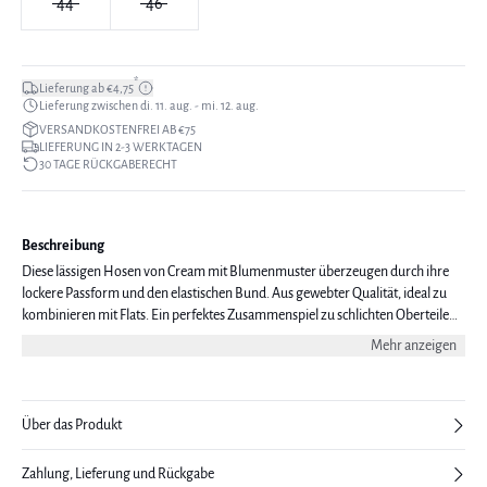
44
46
*
Lieferung ab €4,75
Lieferung zwischen di. 11. aug. - mi. 12. aug.
VERSANDKOSTENFREI AB €75
LIEFERUNG IN 2-3 WERKTAGEN
30 TAGE RÜCKGABERECHT
Beschreibung
Diese lässigen Hosen von Cream mit Blumenmuster überzeugen durch ihre
lockere Passform und den elastischen Bund. Aus gewebter Qualität, ideal zu
kombinieren mit Flats. Ein perfektes Zusammenspiel zu schlichten Oberteilen
oder Strickjacken. Das Modell ist 171 cm groß und trägt eine Größe 38/M.
Mehr anzeigen
Über das Produkt
Zahlung, Lieferung und Rückgabe