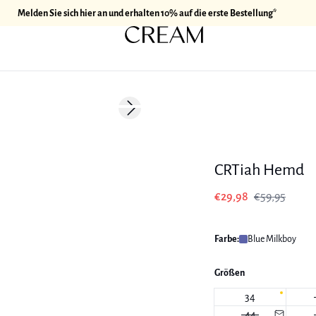
Melden Sie sich hier an und erhalten 10% auf die erste Bestellung*
-50%
Next slide
CRTiah Hemd
€29,98
€59,95
Farbe:
Blue Milkboy
Größen
34
44