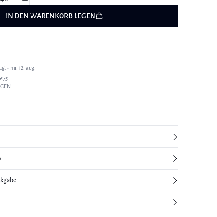
IN DEN WARENKORB LEGEN
g. - mi. 12. aug.
€75
AGEN
s
ckgabe