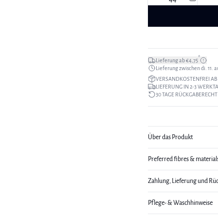
*
Lieferung ab €4,75
Lieferung zwischen di. 11. au
VERSANDKOSTENFREI AB 
LIEFERUNG IN 2-3 WERKT
30 TAGE RÜCKGABERECHT
Über das Produkt
Preferred fibres & material
Zahlung, Lieferung und Rü
Pflege- & Waschhinweise