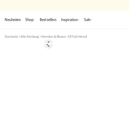
Neuheiten
Shop
Best sellers
Inspiration
Sale
Startseite
Alle Kleidung
Hemden & Blusen
CRTiah Hemd
-50%
Previous slide