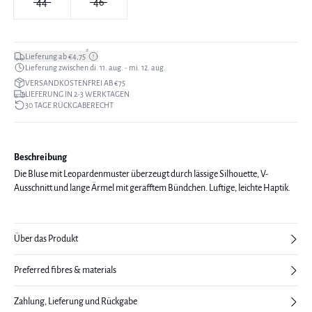
44
46
*
Lieferung ab €4,75
Lieferung zwischen di. 11. aug. - mi. 12. aug.
VERSANDKOSTENFREI AB €75
LIEFERUNG IN 2-3 WERKTAGEN
30 TAGE RÜCKGABERECHT
Beschreibung
Die Bluse mit Leopardenmuster überzeugt durch lässige Silhouette, V-
Ausschnitt und lange Ärmel mit gerafftem Bündchen. Luftige, leichte Haptik.
Über das Produkt
Preferred fibres & materials
Zahlung, Lieferung und Rückgabe