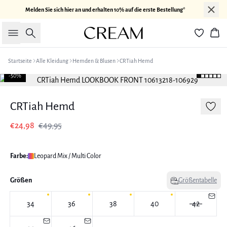
Melden Sie sich hier an und erhalten 10% auf die erste Bestellung*
Suche
War
Startseite
Alle Kleidung
Hemden & Blusen
CRTiah Hemd
-50%
CRTiah Hemd
€24,98
€49,95
Farbe:
Leopard Mix / Multi Color
Größen
Größentabelle
34
36
38
40
42