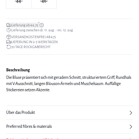
44
46
*
Lieferung ab €4,75
Lieferung zwischen di. 11. aug. - mi. 12. aug.
VERSANDKOSTENFREI AB €75
LIEFERUNG IN 2-3 WERKTAGEN
30 TAGE RÜCKGABERECHT
Beschreibung
Die Bluse präsentiert sich mit geradem Schnitt, strukturiertem Griff, Rundhals
mit V-Ausschnitt, langen Blouson-Ärmeln und Muschelsaum. Auffällige
Stickereien setzen Akzente.
Über das Produkt
Preferred fibres & materials