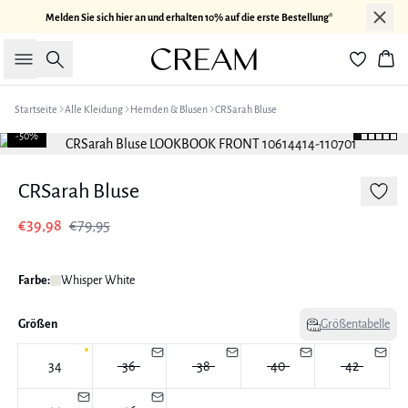
Melden Sie sich hier an und erhalten 10% auf die erste Bestellung*
Suche
War
Startseite
Alle Kleidung
Hemden & Blusen
CRSarah Bluse
-50%
CRSarah Bluse
€39,98
€79,95
Farbe:
Whisper White
Größen
Größentabelle
34
36
38
40
42