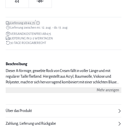
44
46
*
Lieferung ab €4,75
Lieferung zwischen mi. 12. aug. - do. 13. aug.
VERSANDKOSTENFREI AB €75
LIEFERUNG IN 2-3 WERKTAGEN
30 TAGE RÜCKGABERECHT
Beschreibung
Dieser A-förmige, gewebte Rock von Cream fällt in voller Länge und mit
regulärer Taille fließend. Hergestellt aus Acryl, Baumwolle, Viskose und
Polyester, macht er sich hervorragend kombiniert mit einer schlichten Bluse
und eleganten Pumps. Das Modell ist 177 cm groß und trägt eine Größe 38/M.
Mehr anzeigen
Über das Produkt
Zahlung, Lieferung und Rückgabe