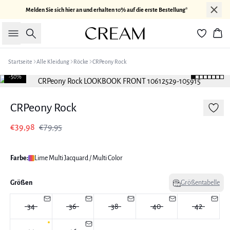
Melden Sie sich hier an und erhalten 10% auf die erste Bestellung*
Suche
War
Startseite
Alle Kleidung
Röcke
CRPeony Rock
-50%
CRPeony Rock
€39,98
€79,95
Farbe:
Lime Multi Jacquard / Multi Color
Größen
Größentabelle
34
36
38
40
42