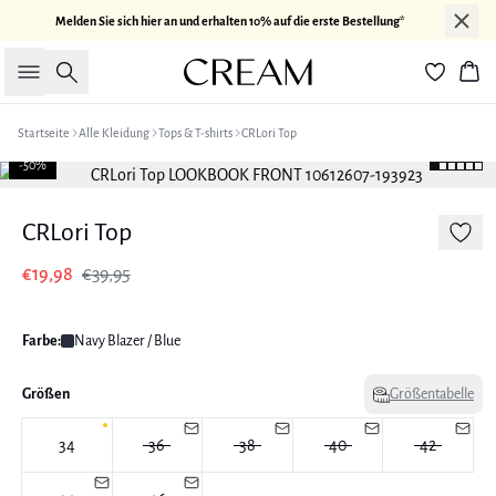
Melden Sie sich hier an und erhalten 10% auf die erste Bestellung*
Suche
War
Startseite
Alle Kleidung
Tops & T-shirts
CRLori Top
-50%
CRLori Top
€19,98
€39,95
Farbe:
Navy Blazer / Blue
Größen
Größentabelle
34
36
38
40
42