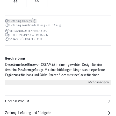
44
46
*
Lieferung ab €4,75
Lieferung zwischen di. 11. aug. - mi. 12. aug.
VERSANDKOSTENFREI AB €75
LIEFERUNG IN 2-3 WERKTAGEN
30 TAGE RÜCKGABERECHT
Beschreibung
Diese ärmellose Bluse von CREAM ist in einem gewebten Design für eine
feminine Passform gefertigt. Mit einer hüftlangen Länge ist es die perfekte
Ergänzung für Jeans und Röcke. Paaren Sie es mit einer Jacke für einen
Layering-Look.
Mehr anzeigen
Über das Produkt
Zahlung, Lieferung und Rückgabe