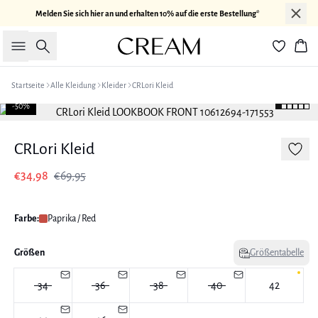
Melden Sie sich hier an und erhalten 10% auf die erste Bestellung*
Suche
War
Startseite
Alle Kleidung
Kleider
CRLori Kleid
-50%
CRLori Kleid
€34,98
€69,95
Farbe:
Paprika / Red
Größen
Größentabelle
34
36
38
40
42