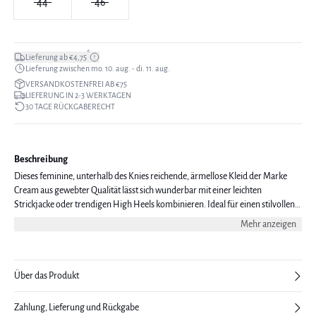
44
46
*
Lieferung ab €4,75
Lieferung zwischen mo. 10. aug. - di. 11. aug.
VERSANDKOSTENFREI AB €75
LIEFERUNG IN 2-3 WERKTAGEN
30 TAGE RÜCKGABERECHT
Beschreibung
Dieses feminine, unterhalb des Knies reichende, ärmellose Kleid der Marke
Cream aus gewebter Qualität lässt sich wunderbar mit einer leichten
Strickjacke oder trendigen High Heels kombinieren. Ideal für einen stilvollen
Auftritt. Das Modell ist 177 cm groß und trägt eine Größe 38/M.
Mehr anzeigen
Über das Produkt
Zahlung, Lieferung und Rückgabe