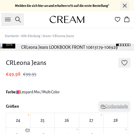
Melden Sie sich hier an und erhalten 10% auf die erste Bestellung*
Suche
War
Startseite
Alle Kleidung
Jeans
CRLeona Jeans
-50%
CRLeona Jeans
€49,98
€99,95
Farbe:
Leopard Mix / Multi Color
Größen
Größentabelle
24
25
26
27
28