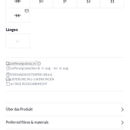
29
30
31
32
33
34
Längen
32
*
Lieferung ab €4,75
Lieferung zwischen di. 11. aug. - mi. 12. aug.
VERSANDKOSTENFREI AB €75
LIEFERUNG IN 2-3 WERKTAGEN
30 TAGE RÜCKGABERECHT
Über das Produkt
Preferred fibres & materials