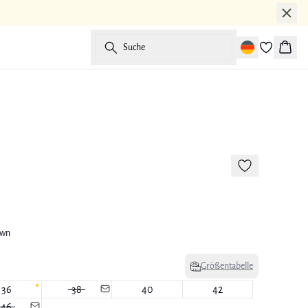
Suche
Waren
own
Größentabelle
36
38
40
42
46