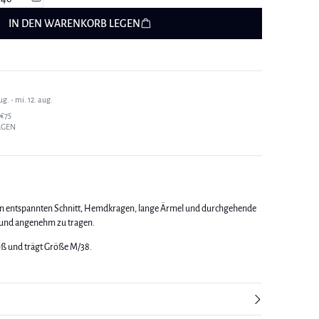
IN DEN WARENKORB LEGEN
g. - mi. 12. aug.
€75
AGEN
nen entspannten Schnitt, Hemdkragen, lange Ärmel und durchgehende
ig und angenehm zu tragen.
roß und trägt Größe M/38.