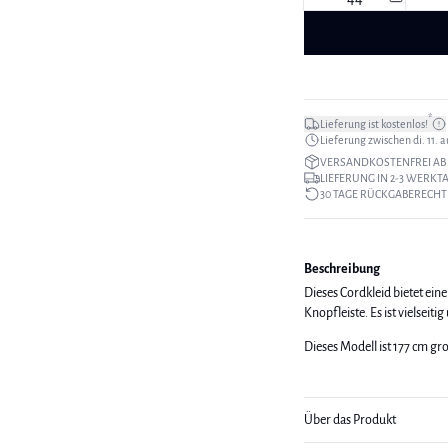
*
Lieferung ist kostenlos!
Lieferung zwischen di. 11. au
VERSANDKOSTENFREI AB 
LIEFERUNG IN 2-3 WERKT
30 TAGE RÜCKGABERECHT
Beschreibung
Dieses Cordkleid bietet ei
Knopfleiste. Es ist vielseit
Dieses Modell ist 177 cm g
Über das Produkt