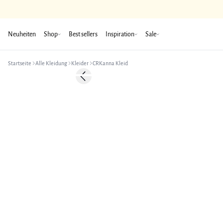
Neuheiten
Shop
Best sellers
Inspiration
Sale
Startseite
Alle Kleidung
Kleider
CRKanna Kleid
Previous slide