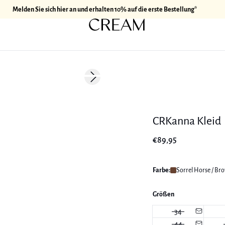
Melden Sie sich hier an und erhalten 10% auf die erste Bestellung*
Next slide
177 cm • M/38
CRKanna Kleid
€89,95
Farbe:
Sorrel Horse / Br
Größen
34
44