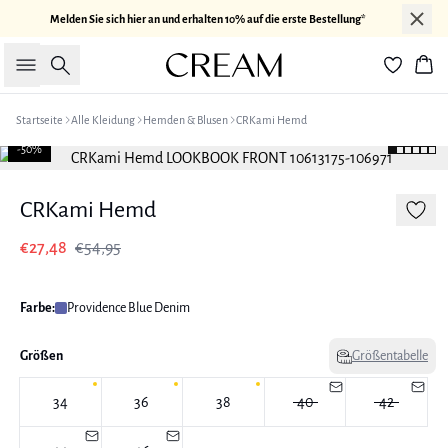
Melden Sie sich hier an und erhalten 10% auf die erste Bestellung*
Suche
War
Startseite
Alle Kleidung
Hemden & Blusen
CRKami Hemd
-50%
CRKami Hemd
€27,48
€54,95
Farbe:
Providence Blue Denim
Größen
Größentabelle
34
36
38
40
42