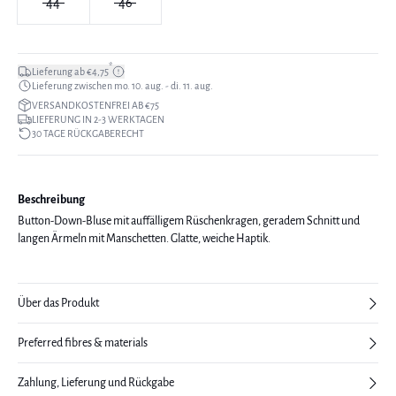
44
46
*
Lieferung ab €4,75
Lieferung zwischen mo. 10. aug. - di. 11. aug.
VERSANDKOSTENFREI AB €75
LIEFERUNG IN 2-3 WERKTAGEN
30 TAGE RÜCKGABERECHT
Beschreibung
Button-Down-Bluse mit auffälligem Rüschenkragen, geradem Schnitt und
langen Ärmeln mit Manschetten. Glatte, weiche Haptik.
Über das Produkt
Preferred fibres & materials
Zahlung, Lieferung und Rückgabe