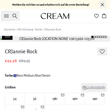
Melden Sie sich hier an und erhalten 10% auf die erste Bestellung*
Suche
War
Startseite
Alle Kleidung
Röcke
CRJannie Rock
-50%
CRJannie Rock
€44,98
€89,95
Farbe:
Reno Medium Blue Denim
Größen
Größentabelle
34
36
38
40
42