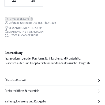
44
46
*
Lieferung ab €4,75
Lieferung zwischen mi. 12. aug. - do. 13. aug.
VERSANDKOSTENFREI AB €75
LIEFERUNG IN 2-3 WERKTAGEN
30 TAGE RÜCKGABERECHT
Beschreibung
Jeansrock mit gerader Passform, fünf Taschen und Frontschlitz.
Gürtelschlaufen und Knopfverschluss runden das klassische Design ab.
Über das Produkt
Preferred fibres & materials
Zahlung, Lieferung und Rückgabe