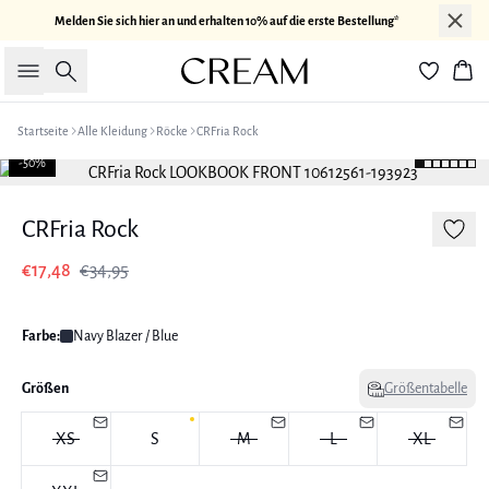
Melden Sie sich hier an und erhalten 10% auf die erste Bestellung*
Suche
War
Startseite
Alle Kleidung
Röcke
CRFria Rock
-50%
CRFria Rock
€17,48
€34,95
Farbe:
Navy Blazer / Blue
Größen
Größentabelle
XS
S
M
L
XL