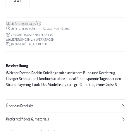
XXL
*
Lieferung ab €4,75
Lieferung zwischen mi. 12. aug. - do. 13. aug.
VERSANDKOSTENFREI AB €75
LIEFERUNG IN 2-3 WERKTAGEN
30 TAGE RÜCKGABERECHT
Beschreibung
Weicher Frottee-Rock in Knielänge mit elastischem Bund und Kordelzug.
Lässiger Schnitt und Handtuchstruktur – ideal für entspannte Tage oder den
Strand-Layering-Look. Das Modell ist 177 cm groß und trägt eine Größe S.
Über das Produkt
Preferred fibres & materials