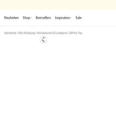
Neuheiten
Shop
Best sellers
Inspiration
Sale
Startseite
Alle Kleidung
Strickwaren & Cardigans
CRFita Top
-50%
Previous slide