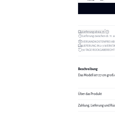
*
Lieferung ab €4,75
Lieferung zwischen di. 11. au
VERSANDKOSTENFREI AB 
LIEFERUNG IN 2-3 WERKT
30 TAGE RÜCKGABERECHT
Beschreibung
Das Modell ist 177 cm groß 
Über das Produkt
Zahlung, Lieferung und Rü