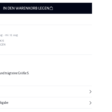
IN DEN WARENKORB LEGEN
g. - mi. 12. aug.
€75
AGEN
und trägt eine Größe S.
ckgabe