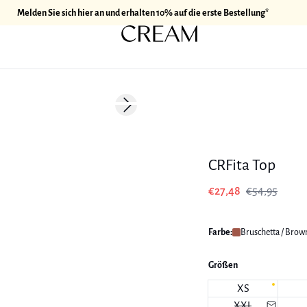
Melden Sie sich hier an und erhalten 10% auf die erste Bestellung*
-50%
Next slide
CRFita Top
€27,48
€54,95
Farbe:
Bruschetta / Brow
Größen
XS
XXL