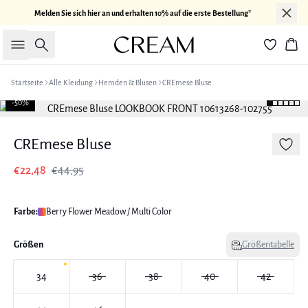
Melden Sie sich hier an und erhalten 10% auf die erste Bestellung*
Suche
War
Startseite
Alle Kleidung
Hemden & Blusen
CREmese Bluse
-50%
CREmese Bluse
€22,48
€44,95
Farbe:
Berry Flower Meadow / Multi Color
Größen
Größentabelle
34
36
38
40
42