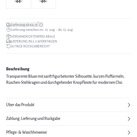
44
46
*
Lieferung ab €4,75
Lieferung zwischen mi. 12. aug. - do. 13. aug.
VERSANDKOSTENFREI AB €75
LIEFERUNG IN 2-3 WERKTAGEN
30 TAGE RÜCKGABERECHT
Beschreibung
Transparente Bluse mit sanft figurbetonter Silhouette, kurzen Puffärmeln,
Rüschen-Stehkragen und durchgehender Knopfleiste für modernen Chic.
Über das Produkt
Zahlung, Lieferung und Rückgabe
Pflege- & Waschhinweise