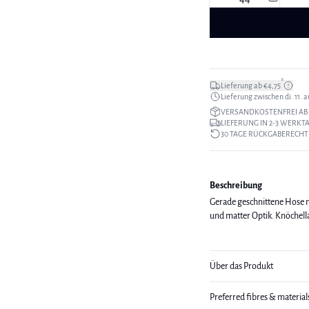
*
Lieferung ab €4,75
Lieferung zwischen di. 11. au
VERSANDKOSTENFREI AB 
LIEFERUNG IN 2-3 WERKT
30 TAGE RÜCKGABERECHT
Beschreibung
Gerade geschnittene Hose 
und matter Optik. Knöchel
Über das Produkt
Preferred fibres & material