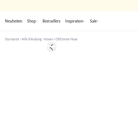
Neuheiten
Shop
Best sellers
Inspiration
Sale
Startseite
Alle Kleidung
Hosen
CRDonne Hose
-50%
Previous slide