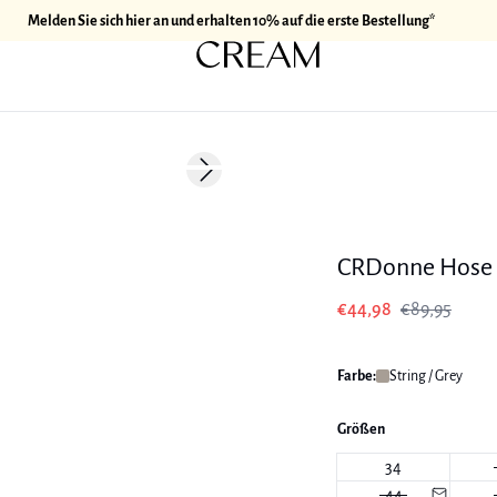
Melden Sie sich hier an und erhalten 10% auf die erste Bestellung*
-50%
Next slide
CRDonne Hose
€44,98
€89,95
Farbe:
String / Grey
Größen
34
44