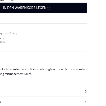
IN DEN WARENKORB LEGEN
g. - mi. 12. aug.
€75
AGEN
mit schmal zulaufendem Bein, Kordelzugbund, dezenten Seitentaschen
lang mit modernem Touch.
s