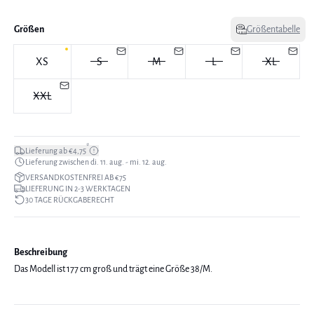
Größen
Größentabelle
XS
S
M
L
XL
XXL
*
Lieferung ab €4,75
Lieferung zwischen di. 11. aug. - mi. 12. aug.
VERSANDKOSTENFREI AB €75
LIEFERUNG IN 2-3 WERKTAGEN
30 TAGE RÜCKGABERECHT
Beschreibung
Das Modell ist 177 cm groß und trägt eine Größe 38/M.