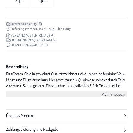
44
46
*
Lieferung ab €4,75
Lieferung zwischen mo. 10. aug. - di. 11. aug.
VERSANDKOSTENFREI AB €75
LIEFERUNG IN 2-3 WERKTAGEN
30 TAGE RÜCKGABERECHT
Beschreibung
Das Cream Kleid in gewebter Qualität zeichnet sich durch seine feminine Voll-
Länge und Flügelärmel aus. Hergestellt aus 100% Viskose, wird es durch Zally
Akzente in Szene gesetzt. Ein schlichtes, aber stilvolles Stück für zahlreiche
Gelegenheiten. Das Modell ist 176 cm groß und trägt eine Größe 36.
Mehr anzeigen
Über das Produkt
Zahlung, Lieferung und Rückgabe