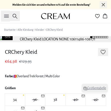
Melden Sie sich hier an und erhalten 10% auf die erste Bestellung*
Suche
War
Startseite
Alle Kleidung
Kleider
CRChery Kleid
-50%
CRChery Kleid
€64,98
€129,95
Farbe:
Overland Trek Forest / Multi Color
Größen
Größentabelle
34
36
38
40
42