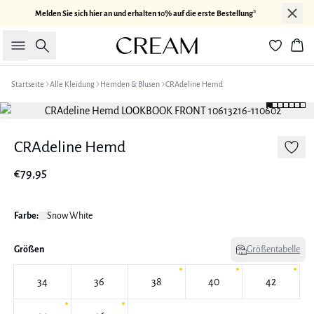
Melden Sie sich hier an und erhalten 10% auf die erste Bestellung*
Suche
War
Startseite
Alle Kleidung
Hemden & Blusen
CRAdeline Hemd
CRAdeline Hemd
€79,95
Farbe:
Snow White
Größen
Größentabelle
34
36
38
40
42