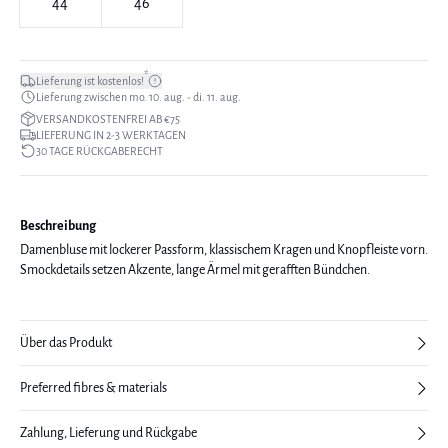
44
46
*
Lieferung ist kostenlos!
Lieferung zwischen mo. 10. aug. - di. 11. aug.
VERSANDKOSTENFREI AB €75
LIEFERUNG IN 2-3 WERKTAGEN
30 TAGE RÜCKGABERECHT
Beschreibung
Damenbluse mit lockerer Passform, klassischem Kragen und Knopfleiste vorn.
Smockdetails setzen Akzente, lange Ärmel mit gerafften Bündchen.
Über das Produkt
Preferred fibres & materials
Zahlung, Lieferung und Rückgabe