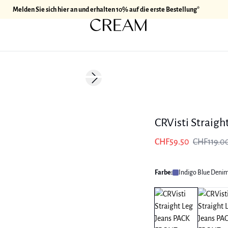
Melden Sie sich hier an und erhalten 10% auf die erste Bestellung*
-50%
Next slide
CRVisti Straigh
CHF59.50
CHF119.0
Farbe:
Indigo Blue Deni