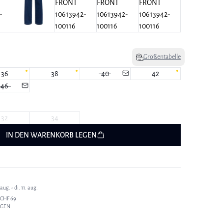
Größentabelle
36
38
40
42
46
32
34
IN DEN WARENKORB LEGEN
ug. - di. 11. aug.
CHF 69
AGEN