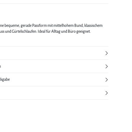
ine bequeme, gerade Passform mit mittelhohem Bund, klassischem
ss und Gürtelschlaufen. Ideal für Alltag und Büro geeignet.
s
ckgabe