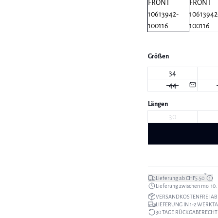
Größen
34
44
Längen
30
*
Lieferung ab CHF5.50
Lieferung zwischen mo. 10. a
VERSANDKOSTENFREI AB 
LIEFERUNG IN 1-2 WERKT
30 TAGE RÜCKGABERECHT