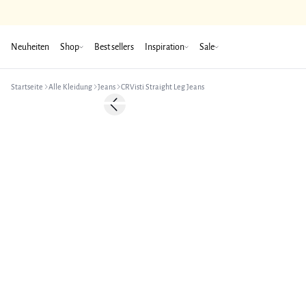
Neuheiten
Shop
Best sellers
Inspiration
Sale
Startseite
Alle Kleidung
Jeans
CRVisti Straight Leg Jeans
-50%
Previous slide