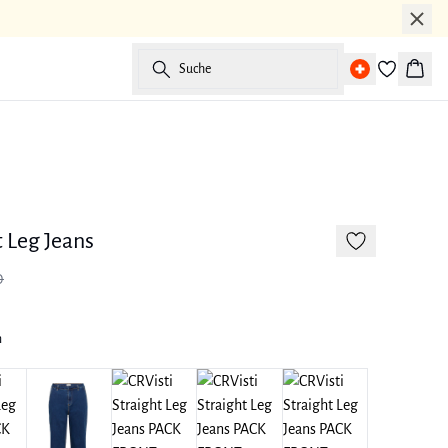
Suche
Waren
-50%
t Leg Jeans
0
m