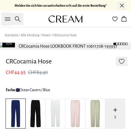
Melden Sie sich hier an und erhalten 10% auf die erste Bestellung*
Suche
War
Startseite
Alle Kleidung
Hosen
CRCocamia Hose
-50%
CRCocamia Hose
CHF44.95
CHF89.90
Farbe:
Ocean Cavern / Blue
5