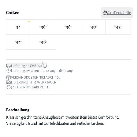
Größen
Größentabelle
34
36
38
40
42
44
46
*
Lieferung ab CHF5.50
Lieferung zwischen mo. 10. aug. - di. 11. aug.
VERSANDKOSTENFREI AB CHF 69
LIEFERUNG IN 1-2 WERKTAGEN
30 TAGE RÜCKGABERECHT
Beschreibung
Klassisch geschnittene Anzughose mit weitem Bein bietet Komfort und
Vielseitigkeit. Bund mit Gürtelschlaufen und seitliche Taschen.