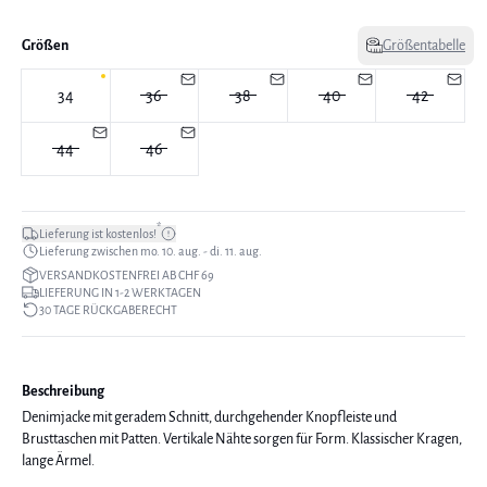
Größen
Größentabelle
34
36
38
40
42
44
46
*
Lieferung ist kostenlos!
Lieferung zwischen mo. 10. aug. - di. 11. aug.
VERSANDKOSTENFREI AB CHF 69
LIEFERUNG IN 1-2 WERKTAGEN
30 TAGE RÜCKGABERECHT
Beschreibung
Denimjacke mit geradem Schnitt, durchgehender Knopfleiste und
Brusttaschen mit Patten. Vertikale Nähte sorgen für Form. Klassischer Kragen,
lange Ärmel.