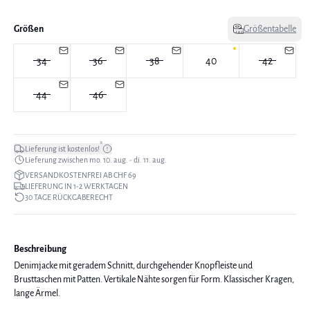
Größen
Größentabelle
34
36
38
40
42
44
46
*
Lieferung ist kostenlos!
Lieferung zwischen mo. 10. aug. - di. 11. aug.
VERSANDKOSTENFREI AB CHF 69
LIEFERUNG IN 1-2 WERKTAGEN
30 TAGE RÜCKGABERECHT
Beschreibung
Denimjacke mit geradem Schnitt, durchgehender Knopfleiste und
Brusttaschen mit Patten. Vertikale Nähte sorgen für Form. Klassischer Kragen,
lange Ärmel.