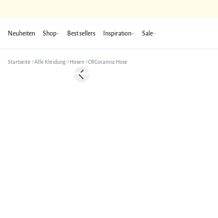
Neuheiten
Shop
Best sellers
Inspiration
Sale
Startseite
Alle Kleidung
Hosen
CRCocamia Hose
-50%
Previous slide