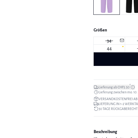
Größen
34
44
*
Lieferung ab CHF5.50
Lieferung zwischen mo. 10. a
VERSANDKOSTENFREI AB 
LIEFERUNG IN 1-2 WERKT
30 TAGE RÜCKGABERECHT
Beschreibung