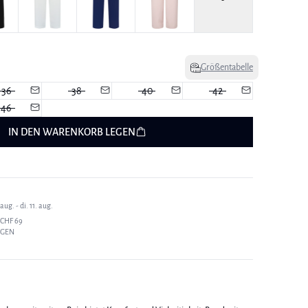
Größentabelle
36
38
40
42
46
IN DEN WARENKORB LEGEN
ug. - di. 11. aug.
CHF 69
AGEN