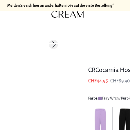
Melden Sie sich hier an und erhalten 10% auf die erste Bestellung*
-50%
Next slide
CRCocamia Ho
CHF44.95
CHF89.90
Farbe:
Fairy Wren / Purpl