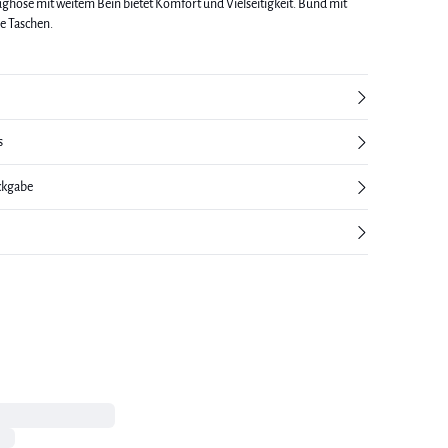
ughose mit weitem Bein bietet Komfort und Vielseitigkeit. Bund mit
he Taschen.
s
ckgabe