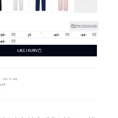
Størrelsesguide
36
38
40
42
46
LÆG I KURV
 - ons. 12. aug.
9 KR.
T