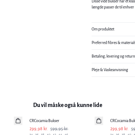
Disse vide bukser har et kl
længde passer de til enhver 
Om produktet
Preferred fibres & material
Betaling, levering og retur
Pleje & Vaskeanvisning
Du vil måske også kunne lide
-50%
-50%
CRCocamia Bukser
CRCocamia Buk
299,98 kr.
599,95 kr.
299,98 kr.
59
34
36
38
40
42
44
46
34
36
38
40