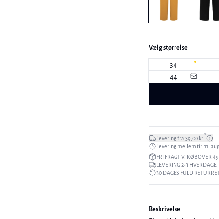
Vælg størrelse
34
44
*
Levering fra 39,00 kr.
Levering mellem tir. 11. aug.
FRI FRAGT V. KØB OVER 49
LEVERING 2-3 HVERDAGE
30 DAGES FULD RETURRE
Beskrivelse