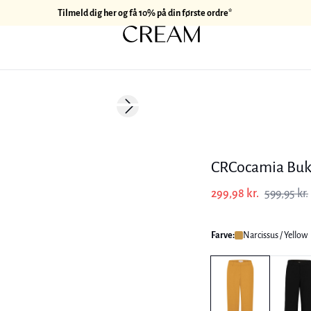
Tilmeld dig her og få 10% på din første ordre*
-50%
Next slide
CRCocamia Buk
299,98 kr.
599,95 kr.
Farve:
Narcissus / Yellow