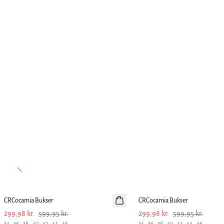
Previous slide
-50%
-50%
CRCocamia Bukser
CRCocamia Bukser
299,98 kr.
599,95 kr.
299,98 kr.
599,95 kr.
34
36
38
40
42
44
46
34
36
38
40
42
44
46