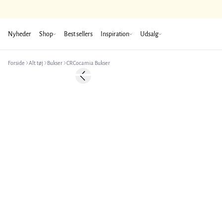
Nyheder
Shop
Best sellers
Inspiration
Udsalg
Forside
Alt tøj
Bukser
CRCocamia Bukser
-50%
Previous slide