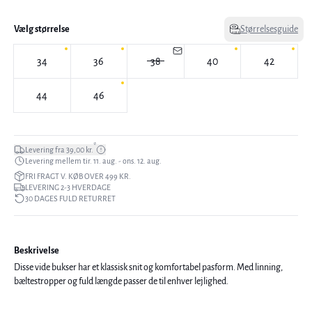
Vælg størrelse
Størrelsesguide
34
36
38
40
42
44
46
*
Levering fra 39,00 kr.
Levering mellem tir. 11. aug. - ons. 12. aug.
FRI FRAGT V. KØB OVER 499 KR.
LEVERING 2-3 HVERDAGE
30 DAGES FULD RETURRET
Beskrivelse
Disse vide bukser har et klassisk snit og komfortabel pasform. Med linning,
bæltestropper og fuld længde passer de til enhver lejlighed.