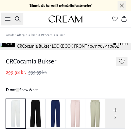
Tilmeld dig her og få 10% på din første ordre*
Søg
Kur
Forside
Alt tøj
Bukser
CRCocamia Bukser
-50%
CRCocamia Bukser
299,98 kr.
599,95 kr.
Farve:
Snow White
5