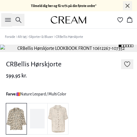
Tilmeld dig her og få 10% på din første ordre*
Søg
Kur
Forside
Alt tøj
Skjorter & Bluser
CRBellis Hørskjorte
CRBellis Hørskjorte
599,95 kr.
Farve:
Nature Leopard / Multi Color