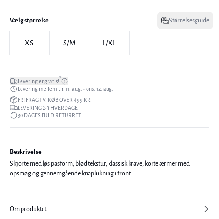
Vælg størrelse
Størrelsesguide
XS
S/M
L/XL
*
Levering er gratis!
Levering mellem tir. 11. aug. - ons. 12. aug.
FRI FRAGT V. KØB OVER 499 KR.
LEVERING 2-3 HVERDAGE
30 DAGES FULD RETURRET
Beskrivelse
Skjorte med løs pasform, blød tekstur, klassisk krave, korte ærmer med
opsmøg og gennemgående knaplukning i front.
Om produktet