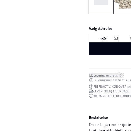
Vælg størrelse
XS
*
Levering er gratis!
Levering mellem tir. 11. aug.
FRI FRAGT V. KØB OVER 49
LEVERING 2-3 HVERDAGE
30 DAGES FULD RETURRE
Beskrivelse
Denne langærmede skjorte har
lavet af vævet kvalitet, der