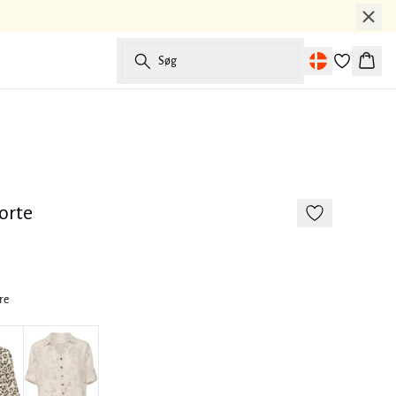
Søg
Kurv
orte
re