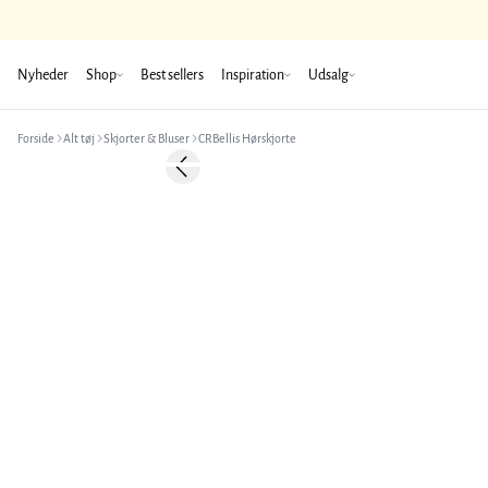
Nyheder
Shop
Best sellers
Inspiration
Udsalg
Forside
Alt tøj
Skjorter & Bluser
CRBellis Hørskjorte
Previous slide
Hør