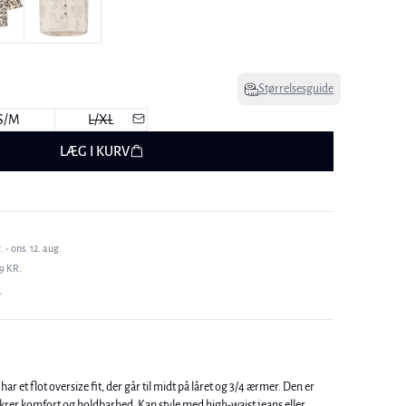
Størrelsesguide
S/M
L/XL
LÆG I KURV
 - ons. 12. aug.
9 KR.
T
 et flot oversize fit, der går til midt på låret og 3/4 ærmer. Den er
 sikrer komfort og holdbarhed. Kan style med high-waist jeans eller