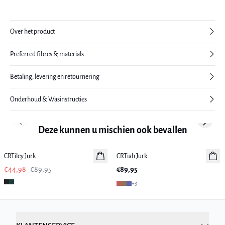
Over het product
Preferred fibres & materials
Betaling, levering en retournering
Onderhoud & Wasinstructies
Previous slide
Next sl
Deze kunnen u mischien ook bevallen
-50%
CRTiley Jurk
CRTiah Jurk
Nieuws
€44,98
€89,95
€89,95
+
3