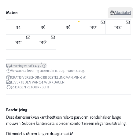
Maten
Maattabel
34
36
38
40
42
44
46
*
Levering vanaf €4,95
Verwachte levering tussen din 11. aug. - woe 12. aug.
GRATIS VERZENDING BIJ BESTELLING VAN MIN € 75
LEVERTIJDEN VAN 2-3 WERKDAGEN
30 DAGEN RETOURRECHT
Beschrijving
Deze damesjurk van kant heeft een relaxte pasvorm, ronde hals en lange
mouwen. Subtiele kanten details bieden comfort en een elegante uitstraling.
Dit model is 180 cm lang en draagt maat M.