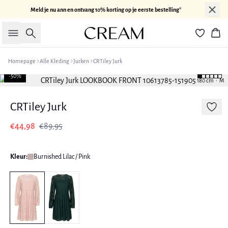
Meld je nu ann en ontvang 10% korting op je eerste bestelling*
Zoeken
Win
Homepage
Alle Kleding
Jurken
CRTiley Jurk
-50%
180 cm • M
CRTiley Jurk
€44,98
€89,95
Kleur:
Burnished Lilac / Pink