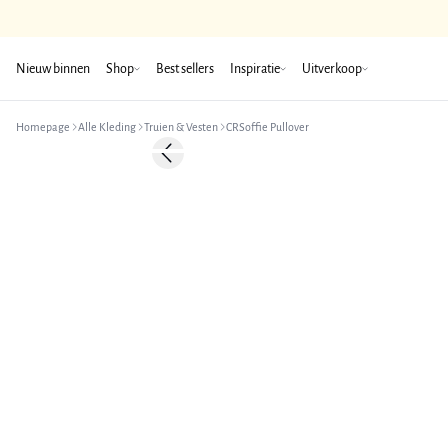
Nieuw binnen
Shop
Best sellers
Inspiratie
Uitverkoop
Homepage
Alle Kleding
Truien & Vesten
CRSoffie Pullover
-50%
Previous slide