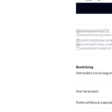
*
Levering vanaf €4,95
Verwachte levering tussen di
GRATIS VERZENDING BIJ B
LEVERTIJDEN VAN 2-3 W
30 DAGEN RETOURRECHT
Beschrijving
Het model is 176 cm lang e
Over het product
Preferred fibres & material