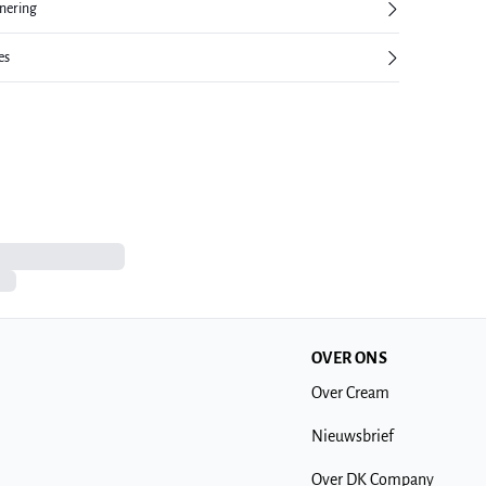
rnering
es
OVER ONS
Over Cream
Nieuwsbrief
Over DK Company