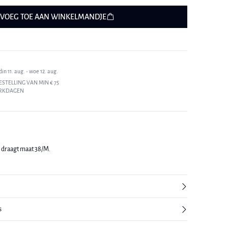
VOEG TOE AAN WINKELMANDJE
n 11. aug. - woe 12. aug.
ESTELLING VAN MIN € 75
ERKDAGEN
n draagt maat 38/M.
s