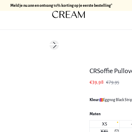
Meld je nu ann en ontvang 10% korting op je eerste bestelling*
-50%
Next slide
CRSoffie Pullov
€39,98
€79,95
Kleur:
Eggnog Black Strip
Maten
XS
XXL