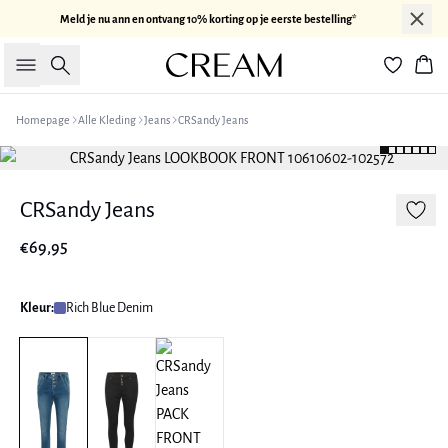
Meld je nu ann en ontvang 10% korting op je eerste bestelling*
Zoeken
Win
Homepage
Alle Kleding
Jeans
CRSandy Jeans
CRSandy Jeans
€69,95
Kleur:
Rich Blue Denim