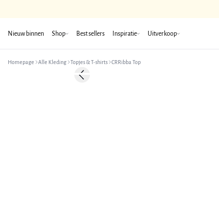
Nieuw binnen
Shop
Best sellers
Inspiratie
Uitverkoop
Homepage
Alle Kleding
Topjes & T-shirts
CRRibba Top
-30%
Previous slide