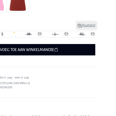
Maattabel
S
M
L
XL
VOEG TOE AAN WINKELMANDJE
n 11. aug. - woe 12. aug.
ESTELLING VAN MIN € 75
ERKDAGEN