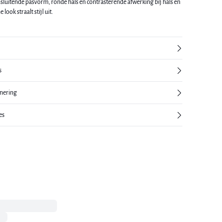
sluitende pasvorm, ronde hals en contrasterende afwerking bij hals en
look straalt stijl uit.
s
rnering
es