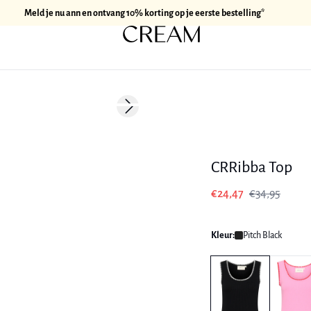
Meld je nu ann en ontvang 10% korting op je eerste bestelling*
-30%
Next slide
CRRibba Top
€24,47
€34,95
Kleur:
Pitch Black