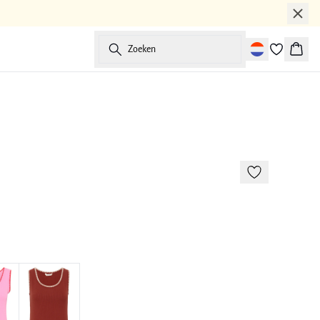
Zoeken
Winke
-30%