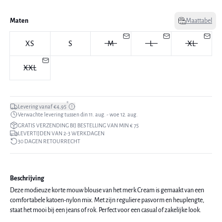
Maten
Maattabel
XS
S
M
L
XL
XXL
*
Levering vanaf €4,95
Verwachte levering tussen din 11. aug. - woe 12. aug.
GRATIS VERZENDING BIJ BESTELLING VAN MIN € 75
LEVERTIJDEN VAN 2-3 WERKDAGEN
30 DAGEN RETOURRECHT
Beschrijving
Deze modieuze korte mouw blouse van het merk Cream is gemaakt van een
comfortabele katoen-nylon mix. Met zijn reguliere pasvorm en heuplengte,
staat het mooi bij een jeans of rok. Perfect voor een casual of zakelijke look.