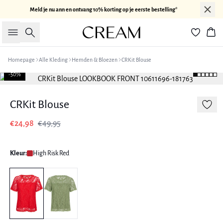
Meld je nu ann en ontvang 10% korting op je eerste bestelling*
Zoeken
Win
Homepage
Alle Kleding
Hemden & Bloezen
CRKit Blouse
-50%
CRKit Blouse
€24,98
€49,95
Kleur:
High Risk Red