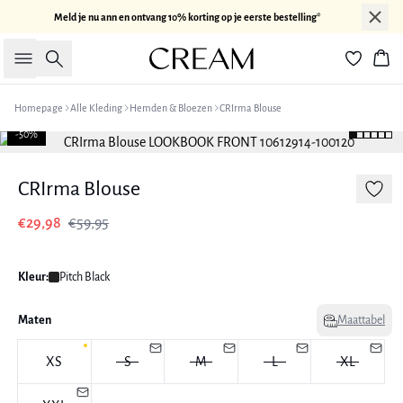
Meld je nu ann en ontvang 10% korting op je eerste bestelling*
Zoeken
Win
Homepage
Alle Kleding
Hemden & Bloezen
CRIrma Blouse
-50%
CRIrma Blouse
€29,98
€59,95
Kleur:
Pitch Black
Maten
Maattabel
XS
S
M
L
XL