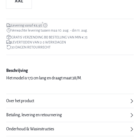
XXL
*
Levering vanaf €4,95
Verwachte levering tussen maa 10. aug. - din 11. aug.
GRATIS VERZENDING BIJ BESTELLING VAN MIN € 75
LEVERTIJDEN VAN 2-3 WERKDAGEN
30 DAGEN RETOURRECHT
Beschrijving
Het model is 173 cm lang en draagt maat 38/M.
Over het product
Betaling, levering en retournering
Onderhoud & Wasinstructies