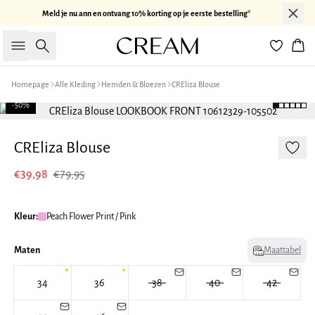
Meld je nu ann en ontvang 10% korting op je eerste bestelling*
Zoeken
Win
Homepage
Alle Kleding
Hemden & Bloezen
CREliza Blouse
-50%
CREliza Blouse
€39,98
€79,95
Kleur:
Peach Flower Print / Pink
Maten
Maattabel
34
36
38
40
42