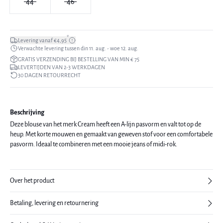
44
46
*
Levering vanaf €4,95
Verwachte levering tussen din 11. aug. - woe 12. aug.
GRATIS VERZENDING BIJ BESTELLING VAN MIN € 75
LEVERTIJDEN VAN 2-3 WERKDAGEN
30 DAGEN RETOURRECHT
Beschrijving
Deze blouse van het merk Cream heeft een A-lijn pasvorm en valt tot op de
heup. Met korte mouwen en gemaakt van geweven stof voor een comfortabele
pasvorm. Ideaal te combineren met een mooie jeans of midi-rok.
Over het product
Betaling, levering en retournering