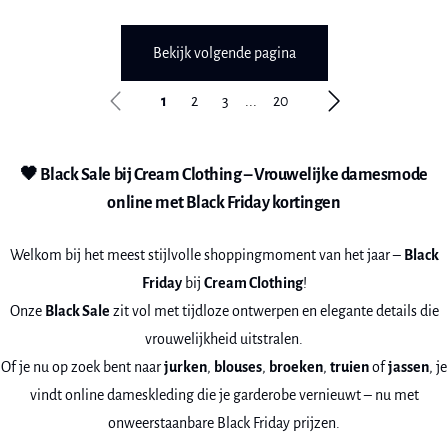
Bekijk volgende pagina
1
2
3
...
20
🖤 Black Sale bij Cream Clothing – Vrouwelijke damesmode
online met Black Friday kortingen
Welkom bij het meest stijlvolle shoppingmoment van het jaar –
Black
Friday
bij
Cream Clothing
!
Onze
Black Sale
zit vol met tijdloze ontwerpen en elegante details die
vrouwelijkheid uitstralen.
Of je nu op zoek bent naar
jurken
,
blouses
,
broeken
,
truien
of
jassen
, je
vindt online dameskleding die je garderobe vernieuwt – nu met
onweerstaanbare Black Friday prijzen.