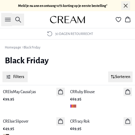
Meld je nu ann en ontvang 10% korting op je eerste bestelling*
Zoeken
Win
30 DAGEN RETOURRECHT
Homepage
Black Friday
Black Friday
Filters
Sorteren
CRElisMay Causal jas
Nieuws
CRRuby Blouse
Nieuws
€99,95
€69,95
CRElsie Slipover
Nieuws
CRTracy Rok
Nieuws
€49,95
€69,95