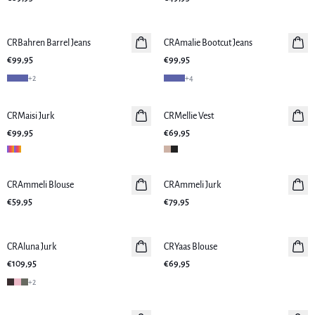
CRBahren Barrel Jeans
Nieuws
CRAmalie Bootcut Jeans
Nieuws
€99,95
€99,95
+
2
+
4
CRMaisi Jurk
Nieuws
CRMellie Vest
Nieuws
€99,95
€69,95
CRAmmeli Blouse
Nieuws
CRAmmeli Jurk
Nieuws
€59,95
€79,95
CRAluna Jurk
Nieuws
CRYaas Blouse
Nieuws
€109,95
€69,95
+
2