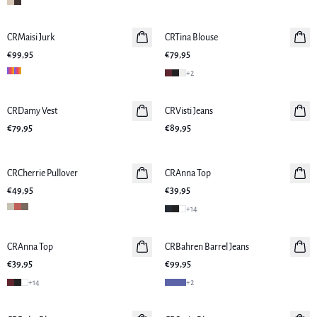
CRMaisi Jurk
Nieuws
CRTina Blouse
Nieuws
€99,95
€79,95
+
2
CRDamy Vest
Nieuws
CRVisti Jeans
Nieuws
€79,95
€89,95
CRCherrie Pullover
Nieuws
CRAnna Top
Nieuws
€49,95
€39,95
+
14
CRAnna Top
Nieuws
CRBahren Barrel Jeans
Nieuws
€39,95
€99,95
+
14
+
2