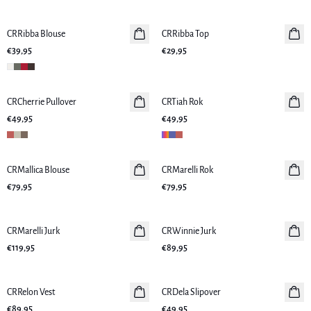
CRRibba Blouse
Nieuws
CRRibba Top
Nieuws
€39,95
€29,95
CRCherrie Pullover
Nieuws
CRTiah Rok
Nieuws
€49,95
€49,95
CRMallica Blouse
Nieuws
CRMarelli Rok
Nieuws
€79,95
€79,95
CRMarelli Jurk
Nieuws
CRWinnie Jurk
Nieuws
€119,95
€89,95
CRRelon Vest
Nieuws
CRDela Slipover
Nieuws
€89,95
€49,95