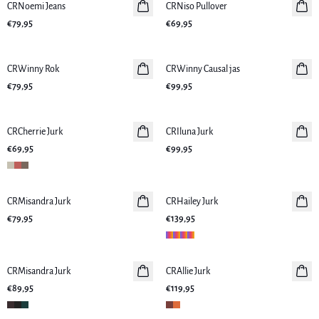
CRNoemi Jeans
Nieuws
CRNiso Pullover
Nieuws
€79,95
€69,95
CRWinny Rok
Nieuws
CRWinny Causal jas
Nieuws
€79,95
€99,95
CRCherrie Jurk
Nieuws
CRIluna Jurk
Nieuws
€69,95
€99,95
CRMisandra Jurk
Nieuws
CRHailey Jurk
Nieuws
€79,95
€139,95
CRMisandra Jurk
Nieuws
CRAllie Jurk
Nieuws
€89,95
€119,95