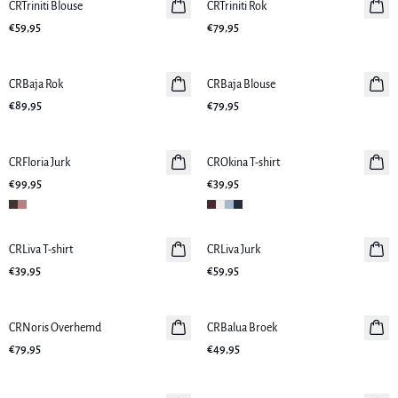
CRTriniti Blouse
Nieuws
CRTriniti Rok
Nieuws
€59,95
€79,95
CRBaja Rok
Nieuws
CRBaja Blouse
Nieuws
€89,95
€79,95
CRFloria Jurk
Nieuws
CROkina T-shirt
Nieuws
€99,95
€39,95
CRLiva T-shirt
Nieuws
CRLiva Jurk
Nieuws
€39,95
€59,95
CRNoris Overhemd
Nieuws
CRBalua Broek
Nieuws
€79,95
€49,95