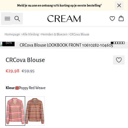
Meld je nu ann en ontvang 10% korting op je eerste bestelling*
Zoeken
Win
Homepage
Alle Kleding
Hemden & Bloezen
CRCova Blouse
-50%
CRCova Blouse
€29,98
€59,95
Kleur:
Poppy Red Weave