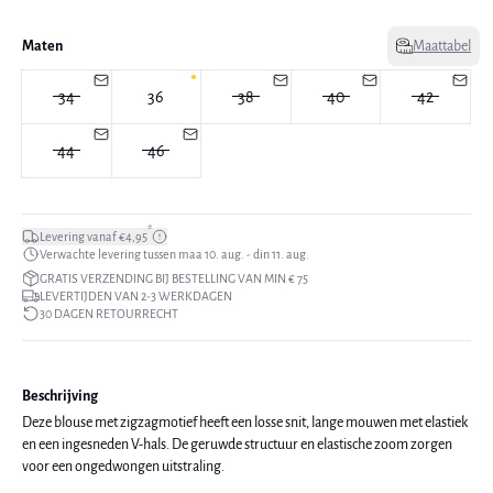
Maten
Maattabel
34
36
38
40
42
44
46
*
Levering vanaf €4,95
Verwachte levering tussen maa 10. aug. - din 11. aug.
GRATIS VERZENDING BIJ BESTELLING VAN MIN € 75
LEVERTIJDEN VAN 2-3 WERKDAGEN
30 DAGEN RETOURRECHT
Beschrijving
Deze blouse met zigzagmotief heeft een losse snit, lange mouwen met elastiek
en een ingesneden V-hals. De geruwde structuur en elastische zoom zorgen
voor een ongedwongen uitstraling.