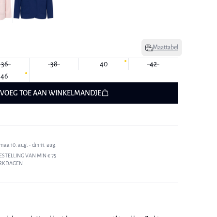
Maattabel
36
38
40
42
46
VOEG TOE AAN WINKELMANDJE
aa 10. aug. - din 11. aug.
ESTELLING VAN MIN € 75
ERKDAGEN