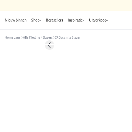
Nieuw binnen
Shop
Best sellers
Inspiratie
Uitverkoop
Homepage
Alle Kleding
Blazers
CRCocamia Blazer
-50%
Previous slide