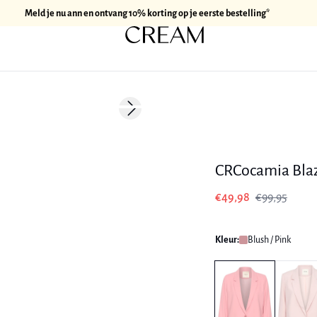
Meld je nu ann en ontvang 10% korting op je eerste bestelling*
-50%
Next slide
CRCocamia Bla
€49,98
€99,95
Kleur:
Blush / Pink