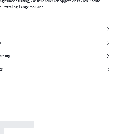
ingle knoopsluiting, klassieke revers en opgestikte zakken. Zachte
le uitstraling. Lange mouwen.
s
rnering
es