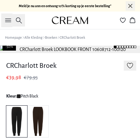
Meld je nu ann en ontvang 10% korting op je eerste bestelling*
Zoeken
Win
Homepage
Alle Kleding
Broeken
CRCharlott Broek
-50%
CRCharlott Broek
€39,98
€79,95
Kleur:
Pitch Black