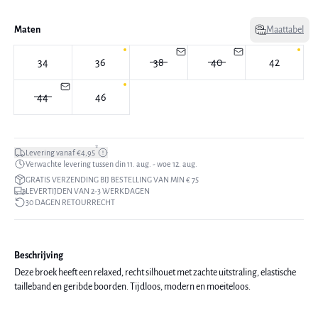
Maten
Maattabel
34
36
38
40
42
44
46
*
Levering vanaf €4,95
Verwachte levering tussen din 11. aug. - woe 12. aug.
GRATIS VERZENDING BIJ BESTELLING VAN MIN € 75
LEVERTIJDEN VAN 2-3 WERKDAGEN
30 DAGEN RETOURRECHT
Beschrijving
Deze broek heeft een relaxed, recht silhouet met zachte uitstraling, elastische
tailleband en geribde boorden. Tijdloos, modern en moeiteloos.