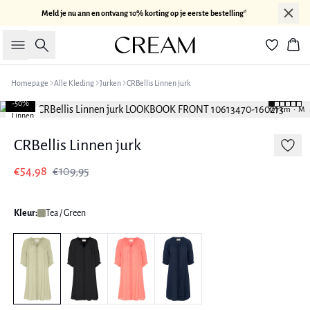
Meld je nu ann en ontvang 10% korting op je eerste bestelling*
Zoeken
Win
Homepage
Alle Kleding
Jurken
CRBellis Linnen jurk
-50%
177 cm • M
Linnen
CRBellis Linnen jurk
€54,98
€109,95
Kleur:
Tea / Green