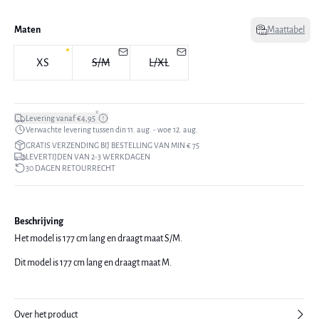
Maten
Maattabel
XS
S/M
L/XL
*
Levering vanaf €4,95
Verwachte levering tussen din 11. aug. - woe 12. aug.
GRATIS VERZENDING BIJ BESTELLING VAN MIN € 75
LEVERTIJDEN VAN 2-3 WERKDAGEN
30 DAGEN RETOURRECHT
Beschrijving
Het model is 177 cm lang en draagt maat S/M.
Dit model is 177 cm lang en draagt maat M.
Over het product