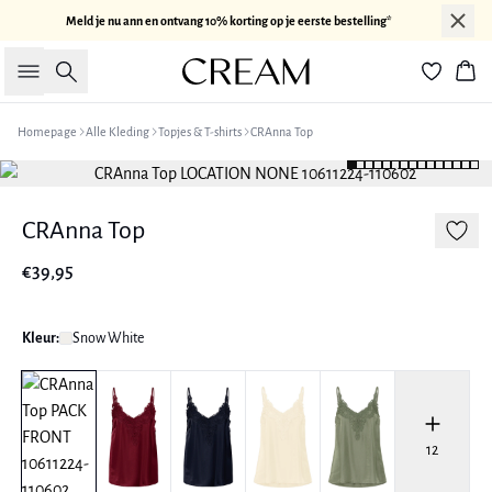
Meld je nu ann en ontvang 10% korting op je eerste bestelling*
Zoeken
Win
Homepage
Alle Kleding
Topjes & T-shirts
CRAnna Top
CRAnna Top
€39,95
Kleur:
Snow White
12