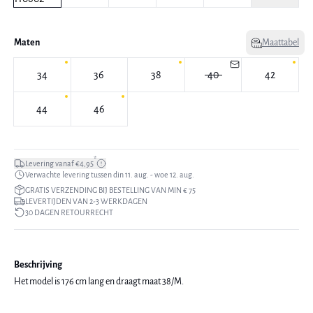
Maten
Maattabel
34
36
38
40
42
44
46
*
Levering vanaf €4,95
Verwachte levering tussen din 11. aug. - woe 12. aug.
GRATIS VERZENDING BIJ BESTELLING VAN MIN € 75
LEVERTIJDEN VAN 2-3 WERKDAGEN
30 DAGEN RETOURRECHT
Beschrijving
Het model is 176 cm lang en draagt maat 38/M.