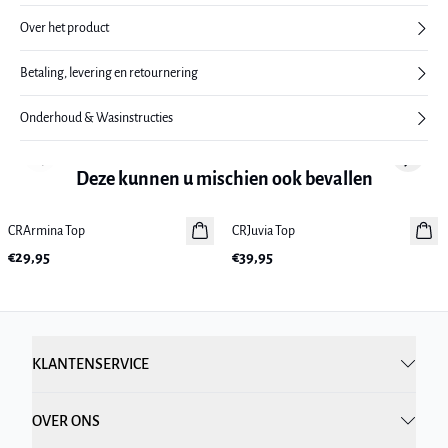
Over het product
Betaling, levering en retournering
Onderhoud & Wasinstructies
Previous slide
Next sl
Deze kunnen u mischien ook bevallen
CRArmina Top
Nieuws
CRJuvia Top
Nieuws
€29,95
€39,95
KLANTENSERVICE
OVER ONS