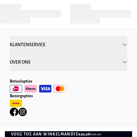
KLANTENSERVICE
OVER ONS
Betaalopties
Bezorgopties
VOEG TOE AAN WINKELMANDJE
€49,98
€99,95
Privacybeleid
Algemene Voorwaarden