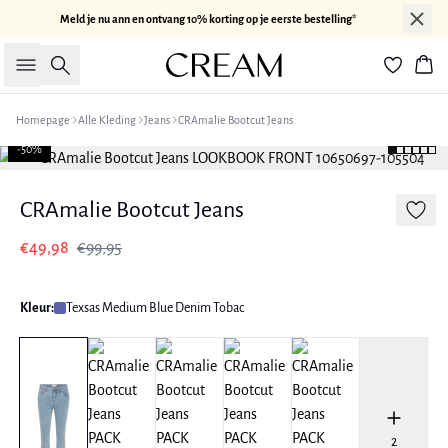
Meld je nu ann en ontvang 10% korting op je eerste bestelling*
Zoeken
Win
Homepage
Alle Kleding
Jeans
CRAmalie Bootcut Jeans
-50%
CRAmalie Bootcut Jeans
€49,98
€99,95
Kleur:
Texsas Medium Blue Denim Tobac
2