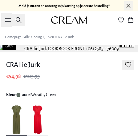
Meld je nu ann en ontvang 10% korting op je eerste bestelling*
Zoeken
Win
Homepage
Alle Kleding
Jurken
CRAllie Jurk
-50%
CRAllie Jurk
€54,98
€109,95
Kleur:
Laurel Wreath / Green