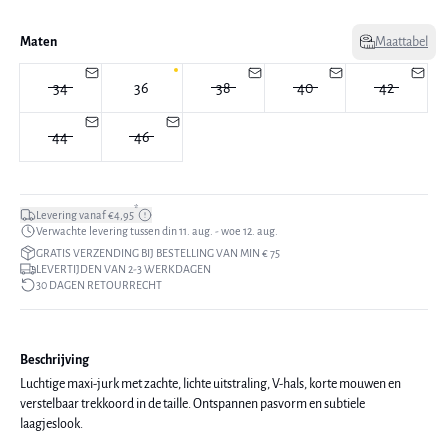
Maten
Maattabel
34
36
38
40
42
44
46
*
Levering vanaf €4,95
Verwachte levering tussen din 11. aug. - woe 12. aug.
GRATIS VERZENDING BIJ BESTELLING VAN MIN € 75
LEVERTIJDEN VAN 2-3 WERKDAGEN
30 DAGEN RETOURRECHT
Beschrijving
Luchtige maxi-jurk met zachte, lichte uitstraling, V-hals, korte mouwen en
verstelbaar trekkoord in de taille. Ontspannen pasvorm en subtiele
laagjeslook.