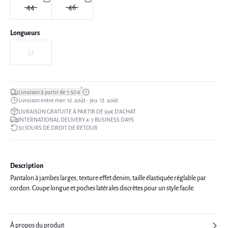
44
46
Longueurs
32
*
Livraison à partir de 7,50 €
Livraison entre mer. 12. août - jeu. 13. août
LIVRAISON GRATUITE À PARTIR DE 99€ D’ACHAT.
INTERNATIONAL DELIVERY 4-7 BUSINESS DAYS
30 JOURS DE DROIT DE RETOUR
Description
Pantalon à jambes larges, texture effet denim, taille élastiquée réglable par
cordon. Coupe longue et poches latérales discrètes pour un style facile.
À propos du produit