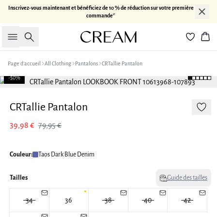
Inscrivez-vous maintenant et bénéficiez de 10 % de réduction sur votre première
commande*
Rechercher
Pan
Page d’accueil
All Clothing
Pantalons
CRTallie Pantalon
-50%
CRTallie Pantalon
39,98 €
79,95 €
Couleur:
Taos Dark Blue Denim
Tailles
Guide des tailles
34
36
38
40
42