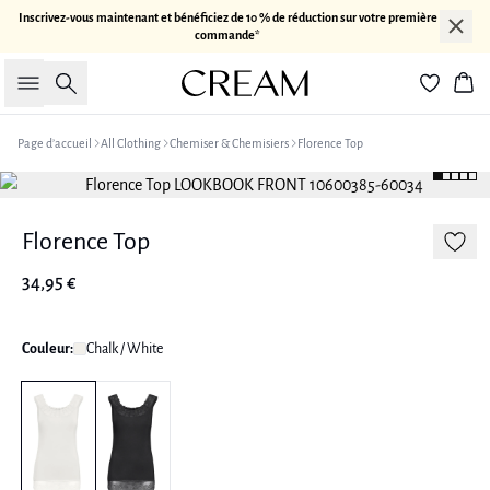
Inscrivez-vous maintenant et bénéficiez de 10 % de réduction sur votre première
commande*
Rechercher
Pan
Page d’accueil
All Clothing
Chemiser & Chemisiers
Florence Top
Florence Top
34,95 €
Couleur:
Chalk / White