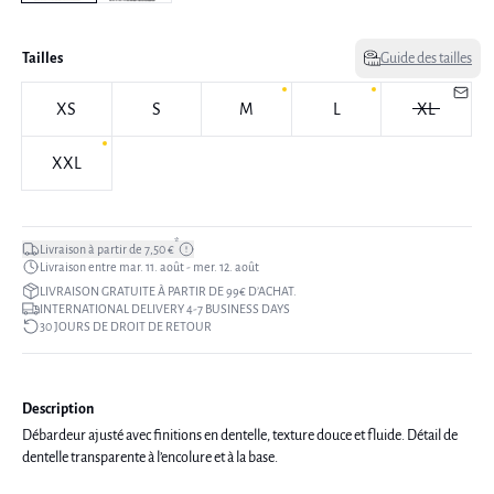
Tailles
Guide des tailles
XS
S
M
L
XL
XXL
*
Livraison à partir de 7,50 €
Livraison entre mar. 11. août - mer. 12. août
LIVRAISON GRATUITE À PARTIR DE 99€ D’ACHAT.
INTERNATIONAL DELIVERY 4-7 BUSINESS DAYS
30 JOURS DE DROIT DE RETOUR
Description
Débardeur ajusté avec finitions en dentelle, texture douce et fluide. Détail de
dentelle transparente à l’encolure et à la base.