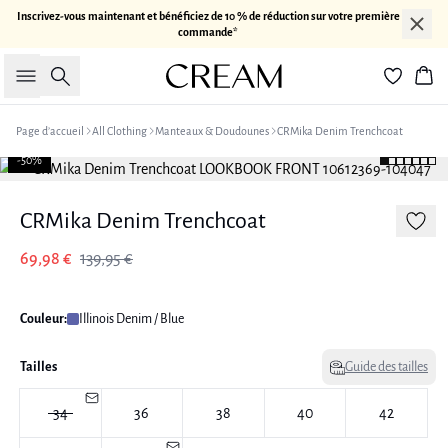
Inscrivez-vous maintenant et bénéficiez de 10 % de réduction sur votre première
commande*
Rechercher
Pan
Page d’accueil
All Clothing
Manteaux & Doudounes
CRMika Denim Trenchcoat
-50%
CRMika Denim Trenchcoat
69,98 €
139,95 €
Couleur:
Illinois Denim / Blue
Tailles
Guide des tailles
34
36
38
40
42