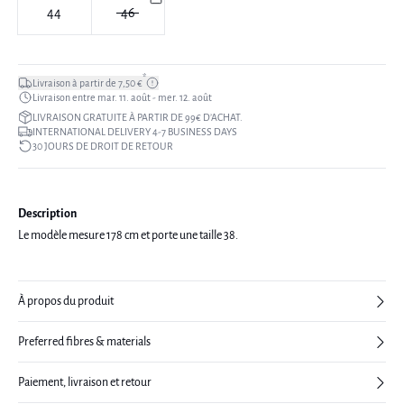
44
46
*
Livraison à partir de 7,50 €
Livraison entre mar. 11. août - mer. 12. août
LIVRAISON GRATUITE À PARTIR DE 99€ D’ACHAT.
INTERNATIONAL DELIVERY 4-7 BUSINESS DAYS
30 JOURS DE DROIT DE RETOUR
Description
Le modèle mesure 178 cm et porte une taille 38.
À propos du produit
Preferred fibres & materials
Paiement, livraison et retour