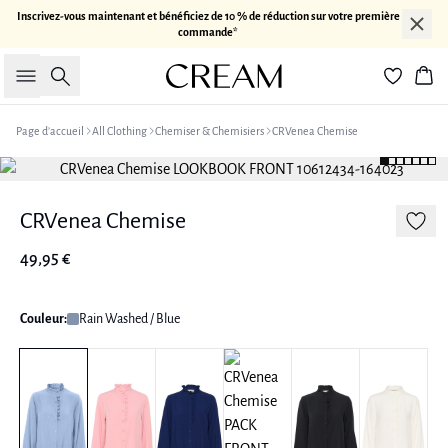
Inscrivez-vous maintenant et bénéficiez de 10 % de réduction sur votre première
commande*
Rechercher
Pan
Page d’accueil
All Clothing
Chemiser & Chemisiers
CRVenea Chemise
CRVenea Chemise
49,95 €
Couleur:
Rain Washed / Blue