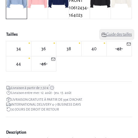
Tailles
Guide des tailles
34
36
38
40
42
44
46
*
Livraison à partir de 7,50 €
Livraison entre mer. 12. août - jeu. 13. août
LIVRAISON GRATUITE À PARTIR DE 99€ D’ACHAT.
INTERNATIONAL DELIVERY 4-7 BUSINESS DAYS
30 JOURS DE DROIT DE RETOUR
Description