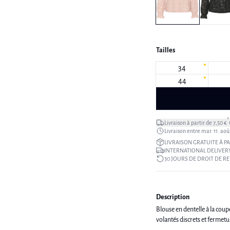
Tailles
34
44
*
Livraison à partir de 7,50 €
Livraison entre mar. 11. aoû
LIVRAISON GRATUITE À PA
INTERNATIONAL DELIVERY
30 JOURS DE DROIT DE R
Description
Blouse en dentelle à la coup
volantés discrets et fermetu