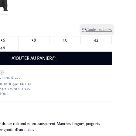
Guide des tailles
36
38
40
42
46
AJOUTER AU PANIER
t - mer. 12. août
RTIR DE 99€ D’ACHAT.
 4-7 BUSINESS DAYS
ETOUR
e droite, col rond et fini transparent. Manches longues, poignets
re goutte d’eau au dos.