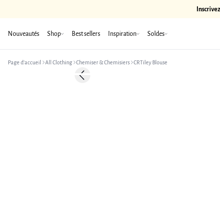
Inscrive
Nouveautés
Shop
Best sellers
Inspiration
Soldes
Page d’accueil
All Clothing
Chemiser & Chemisiers
CRTiley Blouse
Previous slide