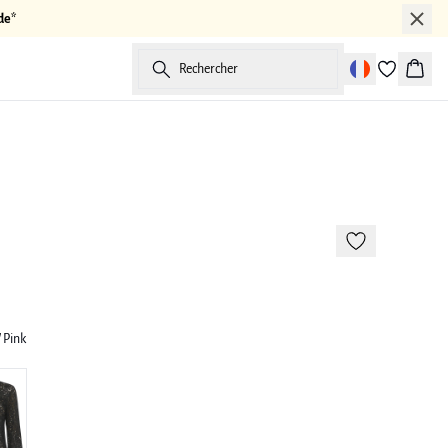
de*
Rechercher
Panier
173 cm • M/38
/ Pink